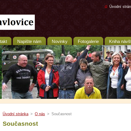
Úvodní strá
takt
Napište nám
Novinky
Fotogalerie
Kniha návš
Úvodní stránka
>
O nás
>
Současnost
Současnost