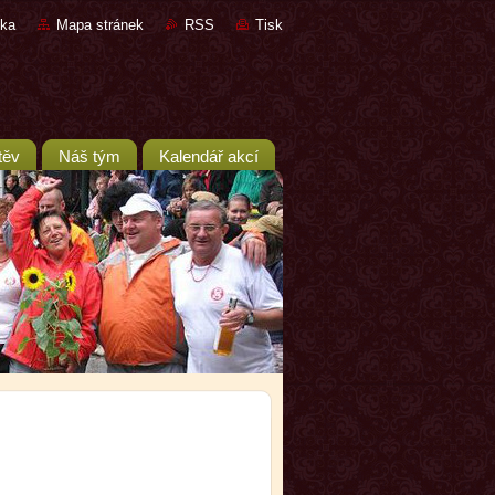
nka
Mapa stránek
RSS
Tisk
těv
Náš tým
Kalendář akcí