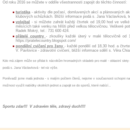
Od roku 2016 se můžete v oddíle všestrannosti zapojit do těchto činností:
turistika
- aktivity dle počasí, domluvených akcí a plánovaných ak
klubových schůzkách. Bližší informace podá s. Jana Václavková, te
volejbal
- si můžete zahrát každý čtvrtek od 19,00 hod ve velké 
měsících také venku na hřišti před velkou tělocvičnou. Veškeré po
Radek Mokrý, tel.: 731 600 424.
přátelé country
- zkoušky každé úterý v malé tělocvičně od 1
https://pratelecountry.blogspot.com/
pondělní cvičení pro ženy
- každé pondělí od 18,30 hod. a čtvrt
V. Pavlovice - zdravotní cvičení, bližší informace sdělí s. Věra Chi
Kdo má zájem může se přidat k nácvikům hromadných skladeb pro malé - oblastní slety či 
podá s. Jana Václavková - tel viz výše.
Poněvadž jsme malá jednota - s malým počtem členů, nejsme v současnosti schopni naši 
možnost využít nabídky okolních jednot a zapojit se do sportů, které nabízí...
Sportu zdar!!! V zdravém těle, zdravý duch!!!!