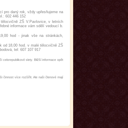
cí pro daný rok, vždy upřesňujeme na
l.: 602 446 152
tělocvičně ZŠ V.Pavlovice, v letních
třebné informace vám sdělí vedoucí b.
9,00 hod - jinak vše na stránkách,
ek od 18,00 hod. v malé tělocvičně ZŠ
abodová, tel: 607 107 917
celorepublikové slety. Bližší informace opět
činnost více rozšířit. Ale naši členové mají