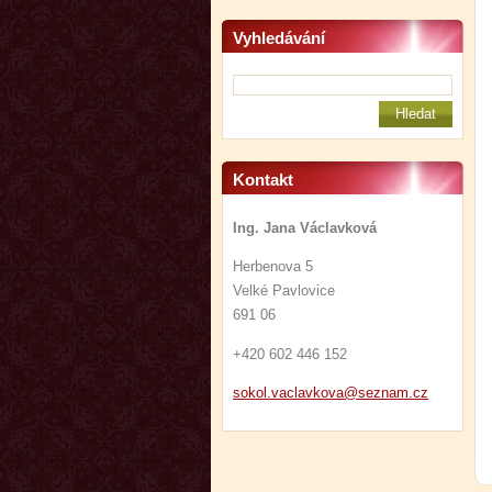
Vyhledávání
Kontakt
Ing. Jana Václavková
Herbenova 5
Velké Pavlovice
691 06
+420 602 446 152
sokol.va
clavkova
@seznam.
cz