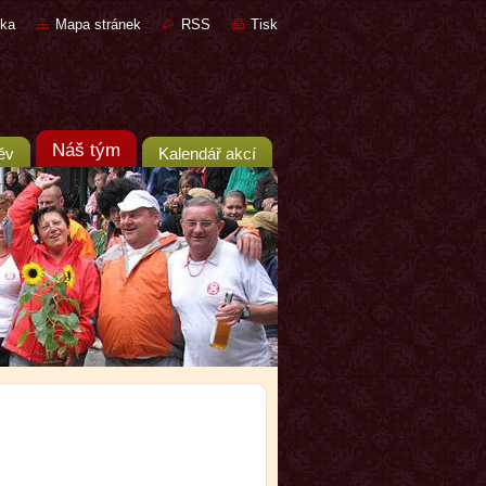
nka
Mapa stránek
RSS
Tisk
Náš tým
ěv
Kalendář akcí