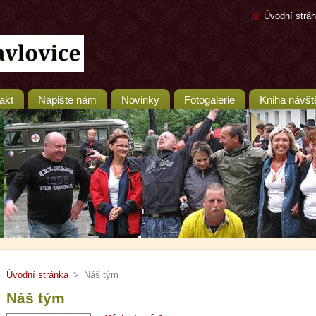
Úvodní strá
akt
Napište nám
Novinky
Fotogalerie
Kniha návšt
Úvodní stránka
>
Náš tým
Náš tým