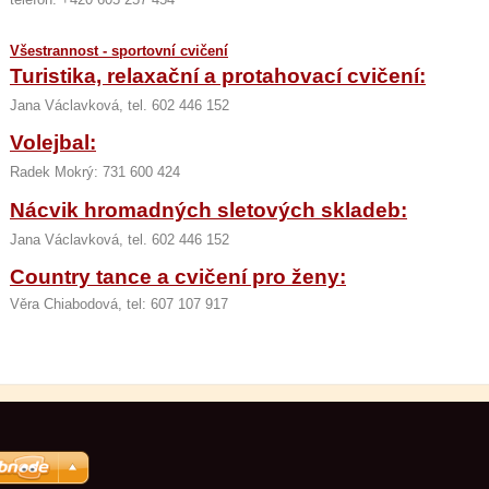
Všestrannost - sportovní cvičení
Turistika, relaxační a protahovací cvičení:
Jana Václavková, tel. 602 446 152
Volejbal:
Radek Mokrý: 731 600 424
Nácvik hromadných sletových skladeb:
Jana Václavková, tel. 602 446 152
Country tance a cvičení pro ženy:
Věra Chiabodová, tel: 607 107 917