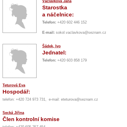
Václavková Jana
Starostka
a náčelnice:
Telefon:
+420 602 446 152
E-mail:
sokol.vaclavkova@seznam.cz
Šádek, Ivo
Jednatel:
Telefon:
+420 603 858 179
Teturová Eva
Hospodář:
telefon: +420 724 973 731, e-mail: eteturova@seznam.cz
Secká Jiřina
Člen kontrolní komise
telefon: +420 605 257 454