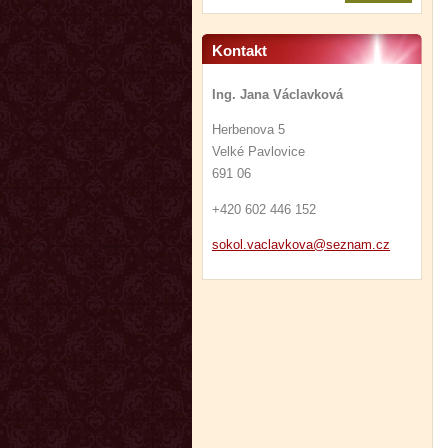
Kontakt
Ing. Jana Václavková
Herbenova 5
Velké Pavlovice
691 06
+420 602 446 152
sokol.va
clavkova
@seznam.
cz