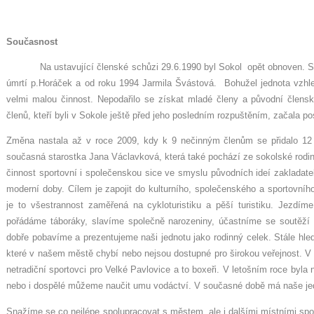
Současnost
Na ustavující členské schůzi 29.6.1990 byl Sokol opět obnoven. Staro
úmrtí p.Horáček a od roku 1994 Jarmila Švástová. Bohužel jednota vzhl
velmi malou činnost. Nepodařilo se získat mladé členy a původní člens
členů, kteří byli v Sokole ještě před jeho posledním rozpuštěním, začala p
Změna nastala až v roce 2009, kdy k 9 nečinným členům se přidalo 12 n
současná starostka Jana Václavková, která také pochází ze sokolské rodin
činnost sportovní i společenskou sice ve smyslu původních ideí zakladat
moderní doby. Cílem je zapojit do kulturního, společenského a sportovníh
je to všestrannost zaměřená na cykloturistiku a pěší turistiku. Jezdím
pořádáme táboráky, slavíme společně narozeniny, účastníme se soutěží 
dobře pobavíme a prezentujeme naši jednotu jako rodinný celek. Stále hle
které v našem městě chybí nebo nejsou dostupné pro širokou veřejnost. V r
netradiční sportovci pro Velké Pavlovice a to boxeři. V letošním roce byla 
nebo i dospělé můžeme naučit umu vodáctví. V současné době má naše jed
Snažíme se co nejlépe spolupracovat s městem, ale i dalšími místními spol