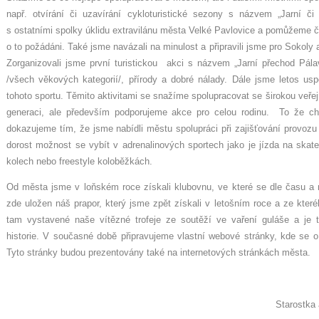
např. otvírání či uzavírání cykloturistické sezony s názvem „Jarní či
s ostatními spolky úklidu extravilánu města Velké Pavlovice a pomůžeme 
o to požádáni. Také jsme navázali na minulost a připravili jsme pro Sokoly 
Zorganizovali jsme první turistickou akci s názvem „Jarní přechod Pálav
/všech věkových kategorií/, přírody a dobré nálady. Dále jsme letos usp
tohoto sportu. Těmito aktivitami se snažíme spolupracovat se širokou veře
generaci, ale především podporujeme akce pro celou rodinu. To že ch
dokazujeme tím, že jsme nabídli městu spolupráci při zajišťování provoz
dorost možnost se vybít v adrenalinových sportech jako je jízda na skat
kolech nebo freestyle koloběžkách.
Od města jsme v loňském roce získali klubovnu, ve které se dle času a
zde uložen náš prapor, který jsme zpět získali v letošním roce a ze kte
tam vystavené naše vítězné trofeje ze soutěží ve vaření guláše a je
historie. V současné době připravujeme vlastní webové stránky, kde se o n
Tyto stránky budou prezentovány také na internetových stránkách města.
Starostka a náčelnice T.J