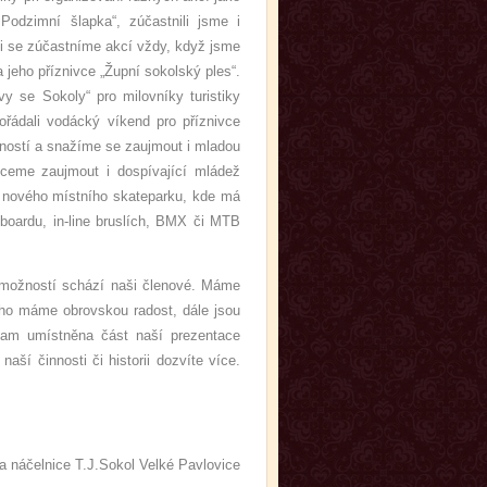
 Podzimní šlapka“, zúčastnili jsme i
či se zúčastníme akcí vždy, když jsme
a jeho příznivce „Župní sokolský ples“.
y se Sokoly“ pro milovníky turistiky
ořádali vodácký víkend pro příznivce
jností a snažíme se zaujmout i mladou
ceme zaujmout i dospívající mládež
u nového místního skateparku, kde má
eboardu, in-line bruslích, BMX či MTB
 možností schází naši členové. Máme
rého máme obrovskou radost, dále jsou
 tam umístněna část naší prezentace
aší činnosti či historii dozvíte více.
.Sokol Velké Pavlovice