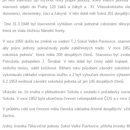
při této slavnosti byl rozvinut nový prapor jednoty, který vlastní jedno
slavnosti odjelo do Prahy 120 žáků a žákyň a XI. Všesokolského slet
dorostenci, dorostenky, žáci a žákyně. V této době měl Sokol 201 dospělýc
Dne 31.3.1948 byl slavnostně vyhlášen vznik jednotné celostátní tělový
která se stala složkou Národní fronty.
V roce 1950 došlo ke změně ve vedení T.J.Sokol Velké Pavlovice, starosto
aby práce jednoty pokračovaly podle zaběhnutých tradic. V roce 195
sokolská jednota“, která měla 208 dospělých členů. Starostou byl zvolen
Petružela, jednatelem J. Škrabal. V této době byl činný oddíl kopané, o
stolního tenisu, oddíl košíkové. Během roku působení závodní sokolské
vykonávalo základní vojenskou službu a 2 byli vyloučeni okresním výbore
6.2.1953 evidoval závodní sokolská jednota už jen 145 dospělých členů.
Ukázalo se, že snaha o přebudování Sokola v souladu s požadavky socia
Sokola. V roce 1952 byla ukončena činnost celorepublikové ČOS a v roce 1
V průběhu celé své činnosti měla členská základna /kromě dospělých/ vžd
žactva.
/zdroj: kronika Tělocvičné jednoty Sokol Velké Pavlovice, příloha kroniky