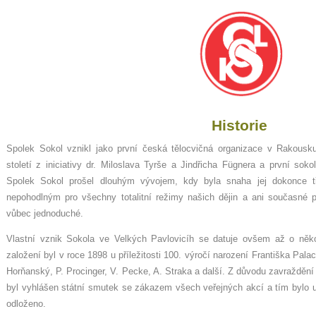
Historie
Spolek Sokol vznikl jako první česká tělocvičná organizace v Rakousk
století z iniciativy dr. Miloslava Tyrše a Jindřicha Fügnera a první so
Spolek Sokol prošel dlouhým vývojem, kdy byla snaha jej dokonce třik
nepohodlným pro všechny totalitní režimy našich dějin a ani současné
vůbec jednoduché.
Vlastní vznik Sokola ve Velkých Pavlovicíh se datuje ovšem až o někol
založení byl v roce 1898 u příležitosti 100. výročí narození Františka Pal
Horňanský, P. Procinger, V. Pecke, A. Straka a další. Z důvodu zavražděn
byl vyhlášen státní smutek se zákazem všech veřejných akcí a tím bylo 
odloženo.