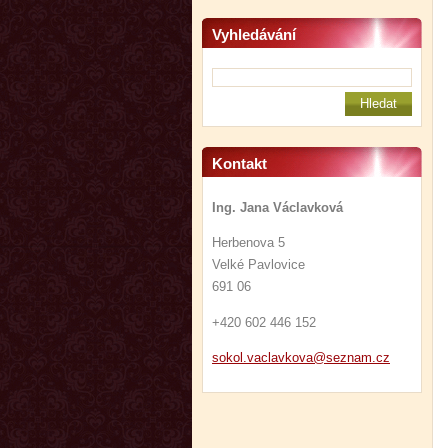
Vyhledávání
Kontakt
Ing. Jana Václavková
Herbenova 5
Velké Pavlovice
691 06
+420 602 446 152
sokol.va
clavkova
@seznam.
cz