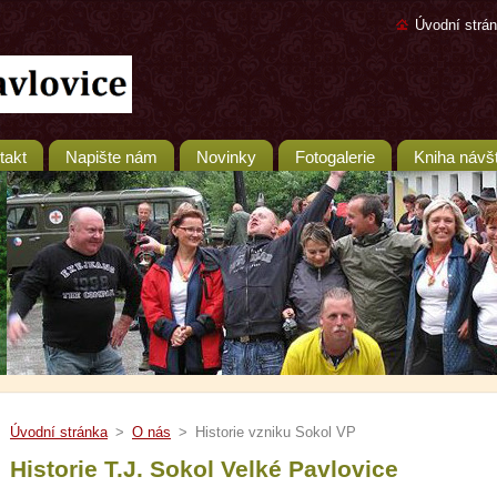
Úvodní strá
takt
Napište nám
Novinky
Fotogalerie
Kniha návš
Úvodní stránka
>
O nás
>
Historie vzniku Sokol VP
Historie T.J. Sokol Velké Pavlovice