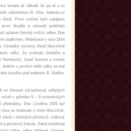
onala až několik let po té a to
Gold, náčelníkem St. Vrba. Jednota se
 členů. První cvičení bylo zahájeno
 první divadlo a zároveň probíhalo
byl ustaven ženský cvičící odbor. Dne
ělým úspěchem. Mobilizace v roce 1914
nů. Výsledky výchovy členů tělocvičné
ětové války. Za svobodu českého a
iloš Horňanský, Josef Surman a mnoho
 Jedním z prvních obětí války se stal
ského kroužku pod vedením B. Staňka.
ě se členové zúčastňovali veřejných
l ročně v průměru 5 – 9 ochotnických
né přednášky. Dne 1.května 1926 byl
 roce se hodovalo v nové tělocvičně.
 členů i čestných příznivců. Celkový
ů a příznivců Sokola. Sokol rozšiřoval
tický odbor, odbor odbíjené, házené,