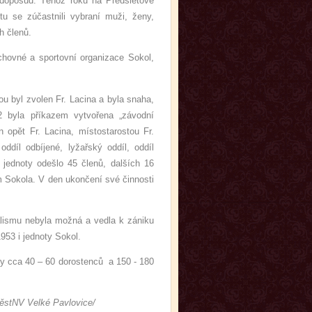
ta doposud. Téhož roku na Předsletové
u se zúčastnili vybraní muži, ženy,
h členů.
chovné a sportovní organizace Sokol,
u byl zvolen Fr. Lacina a byla snaha,
2 byla příkazem vytvořena „závodní
 opět Fr. Lacina, místostarostou Fr.
ddíl odbíjené, lyžařský oddíl, oddíl
 jednoty odešlo 45 členů, dalších 16
m Sokola. V den ukončení své činnosti
lismu nebyla možná a vedla k zániku
953 i jednoty Sokol.
y cca 40 – 60 dorostenců a 150 - 180
 MěstNV Velké Pavlovice/