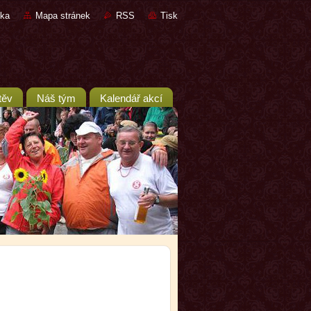
nka
Mapa stránek
RSS
Tisk
těv
Náš tým
Kalendář akcí