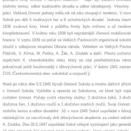
stolního tenisu, odbor loutkového divadla a odbor národopisný. Všechn
práci. Veškerá činnost jednoty měla rok od roku stoupající tendenci. V ro
Sehrál pro děti 5 loutkových her a 8 ochotnických divadel. Jednota vlastn
1936 zvukové kino, které v průběhu fronty bylo zničeno a už neobn
kinopředstavení. V květnu roku 1938 byli nejzdatnější členové mobilizován
hranice. V srpnu 1939 se počal ve Velkých Pavlovicích organizovat sokols
sloučil s odbojovou skupinou Obrana národa. Velitelem ve Velkých Pavlov
Ptáčník, V. Klíma, M. Peška, A. Žák, A. Zoubek a další. Přesto cvičen
úspěchem X. všesokolského sletu, který se stal protifašistickou národ
pokračovali ještě houževnatěji v tělovýchovné práci. V dubnu 1941 zastav
ČOS /Československá obec sokolská/ a rozpustil ji.
Hned po válce dne 5.5.1945 bývalí členové Sokola a mnoho dalších přízniv
v činnosti Sokola. Vyklidila a opravila se Sokolovna, ve které byli voj
cvičební činnost. Počaly cvičit všechny složky: 3 družstva žáků, 3 druž
družstva žen, 1 družstvo mužů a 1 družstvo starších mužů. Svoji činnost z
stolního tenisu a odbor divadelní. Již v roce 1945 Sokol uspořádal v lido
následujícím se nacvičovaly dvě tělovýchovné akademie za vedení náčeln
A. Zoubka. Dne 26.5.1947 uspořádal Sokol veřejné vystoupení jako generál