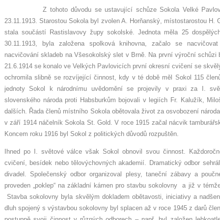
Z tohoto důvodu se ustavující schůze Sokola Velké Pavlovice k
23.11.1913. Starostou Sokola byl zvolen A. Horňanský, místostarostou H. 
stala součástí Rastislavovy župy sokolské. Jednota měla 25 dospělých
30.11.1913, byla založena spolková knihovna, začalo se nacvičovat
nacvičování skladeb na Všesokolský slet v Brně. Na první výroční schůzi 
21.6.1914 se konalo ve Velkých Pavlovicích první okresní cvičení se skv
ochromila slibně se rozvíjející činnost, kdy v té době měl Sokol 115 čle
jednoty Sokol k národnímu uvědomění se projevily v praxi za I. sv
slovenského národa proti Habsburkům bojovali v legiích Fr. Kalužík, M
dalších. Řada členů místního Sokola obětovala život za osvobození národa.
v září 1914 náčelník Sokola St. Gold. V roce 1915 začal nácvik tamburář
Koncem roku 1916 byl Sokol z politických důvodů rozpuštěn.
Ihned po I. světové válce však Sokol obnovil svou činnost. Každoročn
cvičení, besídek nebo tělovýchovných akademií. Dramatický odbor sehrá
divadel. Společenský odbor organizoval plesy, taneční zábavy a pouč
proveden „poklep“ na základní kámen pro stavbu sokolovny a již v témže
Stavba sokolovny byla skvělým dokladem obětavosti, iniciativy a nadšení
dluh spojený s výstavbou sokolovny byl splacen až v roce 1945 z darů člen
postupně svoji činnost v různých odborech – např. byl založen lehkoatle