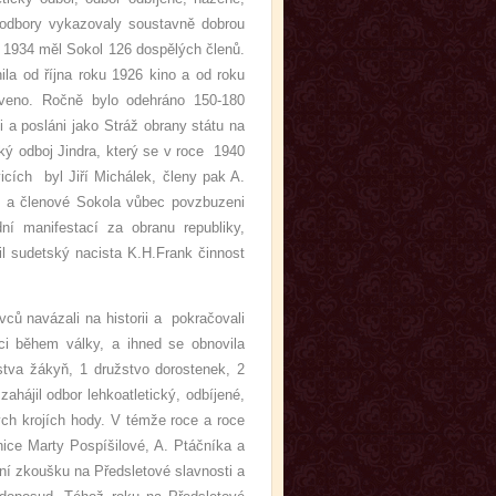
y odbory vykazovaly soustavně dobrou
ce 1934 měl Sokol 126 dospělých členů.
ila od října roku 1926 kino a od roku
oveno. Ročně bylo odehráno 150-180
i a posláni jako Stráž obrany státu na
ký odboj Jindra, který se v roce 1940
icích byl Jiří Michálek, členy pak A.
ci a členové Sokola vůbec povzbuzeni
ní manifestací za obranu republiky,
il sudetský nacista K.H.Frank činnost
ců navázali na historii a pokračovali
áci během války, a ihned se obnovila
stva žákyň, 1 družstvo dorostenek, 2
ahájil odbor lehkoatletický, odbíjené,
vých krojích hody. V témže roce a roce
ice Marty Pospíšilové, A. Ptáčníka a
ní zkoušku na Předsletové slavnosti a