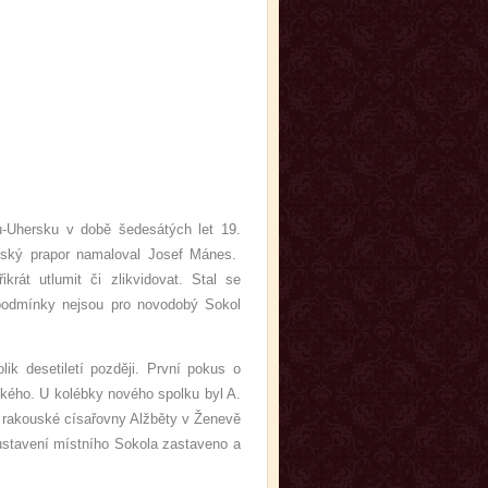
u-Uhersku v době šedesátých let 19.
kolský prapor namaloval Josef Mánes.
rát utlumit či zlikvidovat. Stal se
 podmínky nejsou pro novodobý Sokol
ik desetiletí později. První pokus o
ackého. U kolébky nového spolku byl A.
í rakouské císařovny Alžběty v Ženevě
ustavení místního Sokola zastaveno a