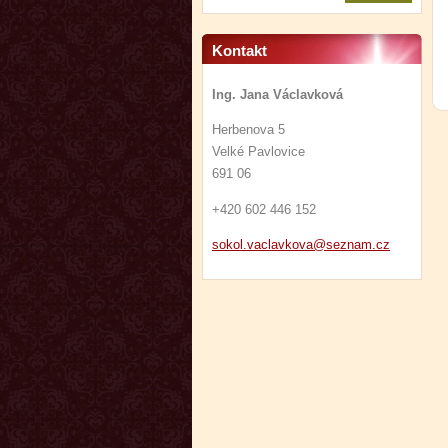
Kontakt
Ing. Jana Václavková
Herbenova 5
Velké Pavlovice
691 06
+420 602 446 152
sokol.va
clavkova
@seznam.
cz