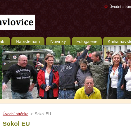
Úvodní strá
akt
Napište nám
Novinky
Fotogalerie
Kniha návšt
Úvodní stránka
>
Sokol EU
Sokol EU