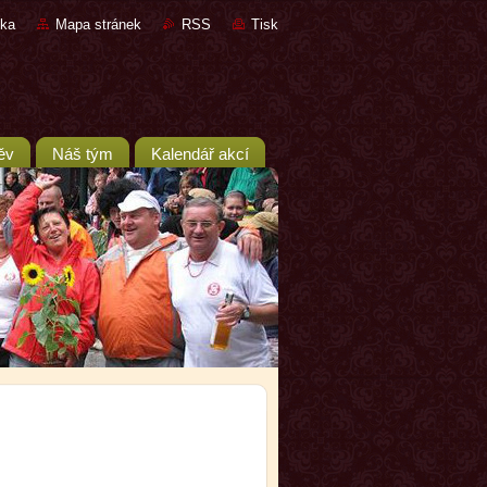
nka
Mapa stránek
RSS
Tisk
ěv
Náš tým
Kalendář akcí