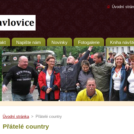
Úvodní strá
akt
Napište nám
Novinky
Fotogalerie
Kniha návšt
Úvodní stránka
>
Přátelé country
Přátelé country