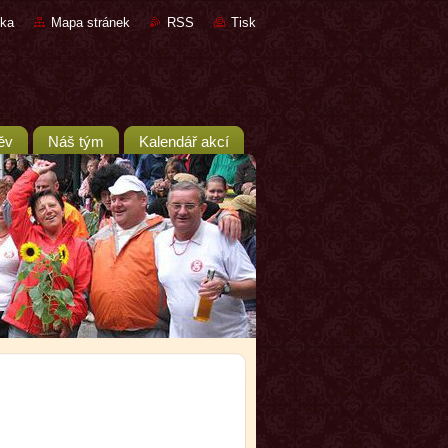
nka
Mapa stránek
RSS
Tisk
ěv
Náš tým
Kalendář akcí