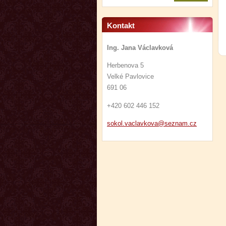
Kontakt
Ing. Jana Václavková
Herbenova 5
Velké Pavlovice
691 06
+420 602 446 152
sokol.va
clavkova
@seznam.
cz