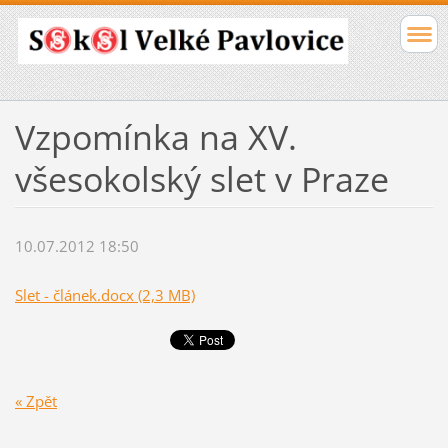
Vzpomínka na XV.
všesokolský slet v Praze
10.07.2012 18:50
Slet - článek.docx (2,3 MB)
« Zpět