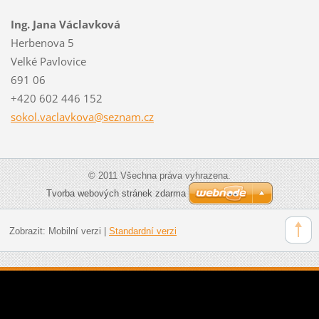
Ing. Jana Václavková
Herbenova 5
Velké Pavlovice
691 06
+420 602 446 152
sokol.va
clavkova
@seznam.
cz
© 2011 Všechna práva vyhrazena.
Tvorba webových stránek zdarma
Zobrazit:
Mobilní verzi
|
Standardní verzi