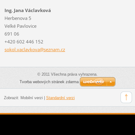
Ing. Jana Václavková
Herbenova 5
Velké Pavlovice
691 06
+420 602 446 152
sokol.va
clavkova
@seznam.
cz
© 2011 Všechna práva vyhrazena.
Tvorba webových stránek zdarma
Zobrazit:
Mobilní verzi
|
Standardní verzi