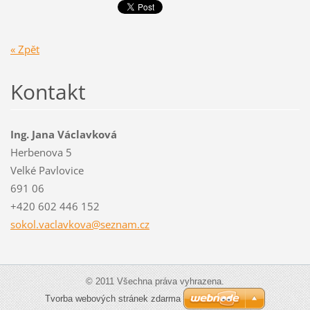
« Zpět
Kontakt
Ing. Jana Václavková
Herbenova 5
Velké Pavlovice
691 06
+420 602 446 152
sokol.va
clavkova
@seznam.
cz
© 2011 Všechna práva vyhrazena.
Tvorba webových stránek zdarma