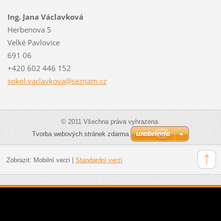
Ing. Jana Václavková
Herbenova 5
Velké Pavlovice
691 06
+420 602 446 152
sokol.va
clavkova
@seznam.
cz
© 2011 Všechna práva vyhrazena.
Tvorba webových stránek zdarma
Zobrazit:
Mobilní verzi
|
Standardní verzi