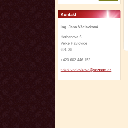
Kontakt
Ing. Jana Václavková
Herbenova 5
Velké Pavlovice
691 06
+420 602 446 152
sokol.va
clavkova
@seznam.
cz