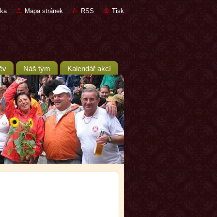
nka
Mapa stránek
RSS
Tisk
ěv
Náš tým
Kalendář akcí