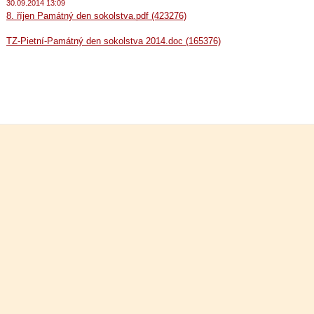
30.09.2014 13:09
8. říjen Památný den sokolstva.pdf (423276)
TZ-Pietní-Památný den sokolstva 2014.doc (165376)