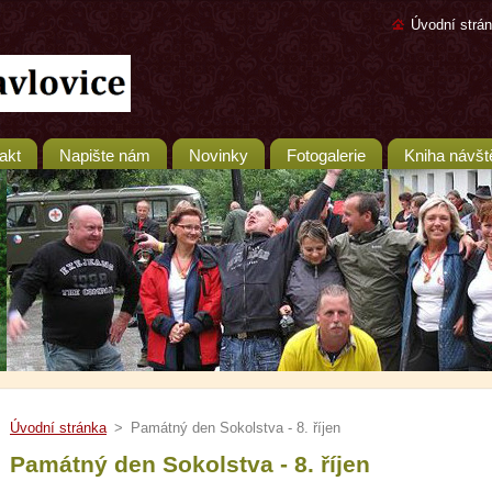
Úvodní strá
akt
Napište nám
Novinky
Fotogalerie
Kniha návšt
Úvodní stránka
>
Památný den Sokolstva - 8. říjen
Památný den Sokolstva - 8. říjen