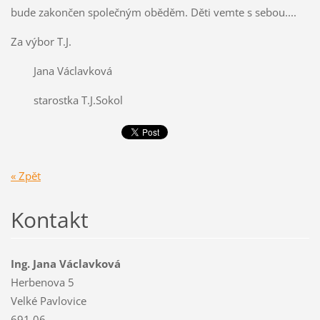
bude zakončen společným oběděm. Děti vemte s sebou....
Za výbor T.J.
Jana Václavková
starostka T.J.Sokol
« Zpět
Kontakt
Ing. Jana Václavková
Herbenova 5
Velké Pavlovice
691 06