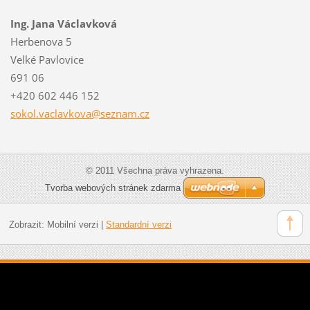
Ing. Jana Václavková
Herbenova 5
Velké Pavlovice
691 06
+420 602 446 152
sokol.va
clavkova
@seznam.
cz
© 2011 Všechna práva vyhrazena.
Tvorba webových stránek zdarma
Zobrazit:
Mobilní verzi
|
Standardní verzi