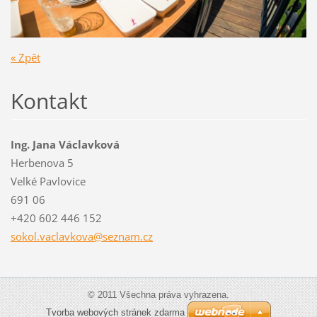
« Zpět
Kontakt
Ing. Jana Václavková
Herbenova 5
Velké Pavlovice
691 06
+420 602 446 152
sokol.va
clavkova
@seznam.
cz
© 2011 Všechna práva vyhrazena.
Tvorba webových stránek zdarma