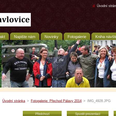
Úvodní strá
akt
Napište nám
Novinky
Fotogalerie
Kniha návšt
Úvodní stránka
>
Fotogalerie: Přechod Pálavy 2014
>
IMG_4928.JPG
Předchozí
Spustit prezentaci