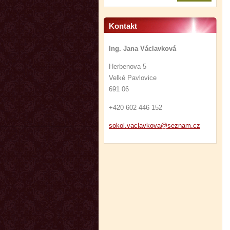
Kontakt
Ing. Jana Václavková
Herbenova 5
Velké Pavlovice
691 06
+420 602 446 152
sokol.va
clavkova
@seznam.
cz