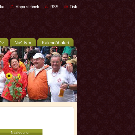
nka
Mapa stránek
RSS
Tisk
ěv
Náš tým
Kalendář akcí
Následující