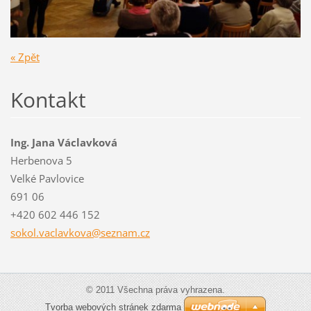
« Zpět
Kontakt
Ing. Jana Václavková
Herbenova 5
Velké Pavlovice
691 06
+420 602 446 152
sokol.va
clavkova
@seznam.
cz
© 2011 Všechna práva vyhrazena.
Tvorba webových stránek zdarma